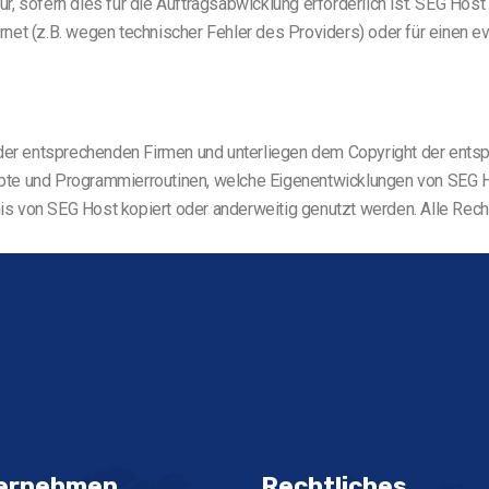
nur, sofern dies für die Auftragsabwicklung erforderlich ist. SEG Host
et (z.B. wegen technischer Fehler des Providers) oder für einen even
m der entsprechenden Firmen und unterliegen dem Copyright der ent
cripte und Programmierroutinen, welche Eigenentwicklungen von SEG
dnis von SEG Host kopiert oder anderweitig genutzt werden. Alle Rech
ernehmen
Rechtliches