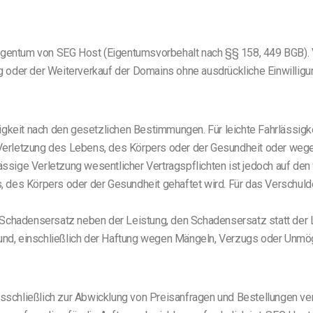
Eigentum von SEG Host (Eigentumsvorbehalt nach §§ 158, 449 BGB). 
 oder der Weiterverkauf der Domains ohne ausdrückliche Einwilligun
igkeit nach den gesetzlichen Bestimmungen. Für leichte Fahrlässigke
erletzung des Lebens, des Körpers oder der Gesundheit oder wege
lässige Verletzung wesentlicher Vertragspflichten ist jedoch auf de
 des Körpers oder der Gesundheit gehaftet wird. Für das Verschulde
 Schadensersatz neben der Leistung, den Schadensersatz statt der
d, einschließlich der Haftung wegen Mängeln, Verzugs oder Unmögl
schließlich zur Abwicklung von Preisanfragen und Bestellungen ve