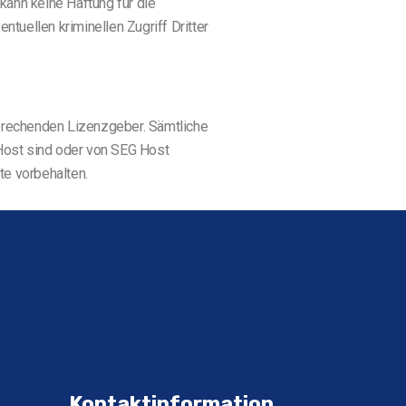
 kann keine Haftung für die
tuellen kriminellen Zugriff Dritter
sprechenden Lizenzgeber. Sämtliche
 Host sind oder von SEG Host
te vorbehalten.
Kontaktinformation