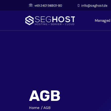
+49 2401 96801-80
info@seghost.de
Managed 
AGB
Home
AGB