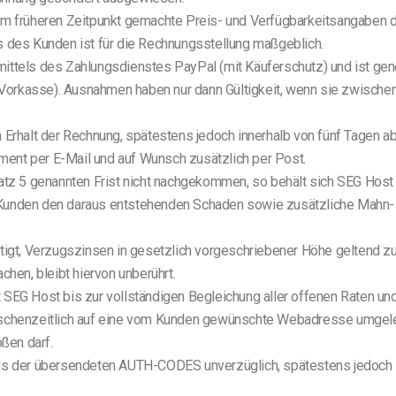
em früheren Zeitpunkt gemachte Preis- und Verfügbarkeitsangaben de
des Kunden ist für die Rechnungsstellung maßgeblich.
ittels des Zahlungsdienstes PayPal (mit Käuferschutz) und ist gene
(Vorkasse). Ausnahmen haben nur dann Gültigkeit, wenn sie zwisch
h Erhalt der Rechnung, spätestens jedoch innerhalb von fünf Tagen
ent per E-Mail und auf Wunsch zusätzlich per Post.
atz 5 genannten Frist nicht nachgekommen, so behält sich SEG Host 
 Kunden den daraus entstehenden Schaden sowie zusätzliche Mahn-
htigt, Verzugszinsen in gesetzlich vorgeschriebener Höhe geltend 
en, bleibt hiervon unberührt.
 SEG Host bis zur vollständigen Begleichung aller offenen Raten un
henzeitlich auf eine vom Kunden gewünschte Webadresse umgeleit
ßen darf.
els der übersendeten AUTH-CODES unverzüglich, spätestens jedoch i