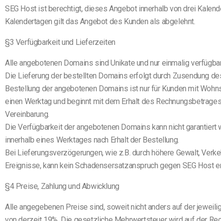
SEG Host ist berechtigt, dieses Angebot innerhalb von drei Kale
Kalendertagen gilt das Angebot des Kunden als abgelehnt.
§3 Verfügbarkeit und Lieferzeiten
Alle angebotenen Domains sind Unikate und nur einmalig verfügbar
Die Lieferung der bestellten Domains erfolgt durch Zusendung d
Bestellung der angebotenen Domains ist nur für Kunden mit Wohnsit
einen Werktag und beginnt mit dem Erhalt des Rechnungsbetrages. D
Vereinbarung.
Die Verfügbarkeit der angebotenen Domains kann nicht garantiert 
innerhalb eines Werktages nach Erhalt der Bestellung.
Bei Lieferungsverzögerungen, wie z.B. durch höhere Gewalt, Verk
Ereignisse, kann kein Schadensersatzanspruch gegen SEG Host e
§4 Preise, Zahlung und Abwicklung
Alle angegebenen Preise sind, soweit nicht anders auf der jeweili
von derzeit 19%. Die gesetzliche Mehrwertsteuer wird auf der R