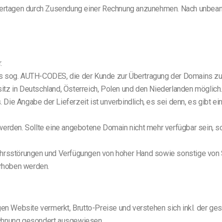
ndertagen durch Zusendung einer Rechnung anzunehmen. Nach unbeant
.
es sog. AUTH-CODES, die der Kunde zur Übertragung der Domains zu 
z in Deutschland, Österreich, Polen und den Niederlanden möglich. 
ie Angabe der Lieferzeit ist unverbindlich, es sei denn, es gibt ein
werden. Sollte eine angebotene Domain nicht mehr verfügbar sein, 
ehrsstörungen und Verfügungen von hoher Hand sowie sonstige von 
rhoben werden.
gen Website vermerkt, Brutto-Preise und verstehen sich inkl. der g
echnung gesondert ausgewiesen.